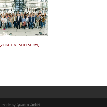
[ZEIGE EINE SLIDESHOW]
 - made by
Quadro GmbH