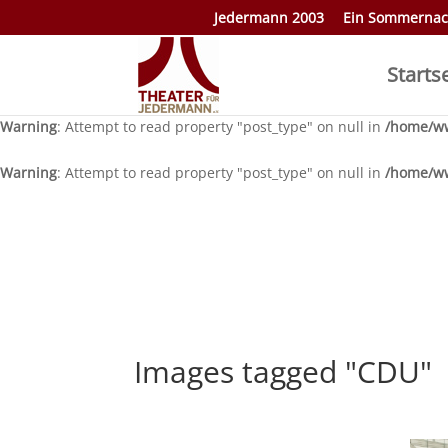
Jedermann 2003
Ein Sommernac
Warning
: Attempt to read property "post_type" on null in
/home/ww
Starts
Warning
: Attempt to read property "post_type" on null in
/home/ww
Warning
: Attempt to read property "post_type" on null in
/home/ww
Warning
: Attempt to read property "post_type" on null in
/home/ww
Images tagged "CDU"