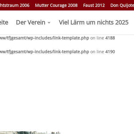
htstraum 2006
Mutter Courage 2008
Faust 2012
Don Quijot
w/tfjgesamt/wp-includes/link-template.php
on line
4188
eite
Der Verein
Viel Lärm um nichts 2025
w/tfjgesamt/wp-includes/link-template.php
on line
4190
w/tfjgesamt/wp-includes/link-template.php
on line
4188
w/tfjgesamt/wp-includes/link-template.php
on line
4190