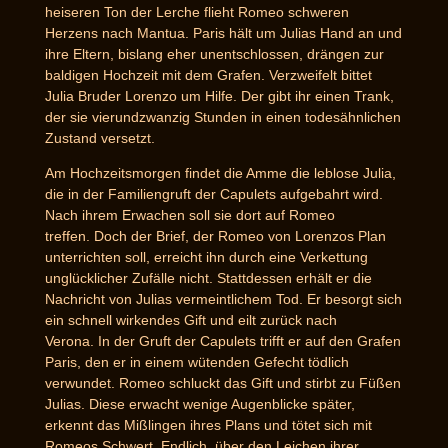
heiseren Ton der Lerche flieht Romeo schweren
Herzens nach Mantua. Paris hält um Julias Hand an und
ihre Eltern, bislang eher unentschlossen, drängen zur
baldigen Hochzeit mit dem Grafen. Verzweifelt bittet
Julia Bruder Lorenzo um Hilfe. Der gibt ihr einen Trank,
der sie vierundzwanzig Stunden in einen todesähnlichen
Zustand versetzt.
Am Hochzeitsmorgen findet die Amme die leblose Julia,
die in der Familiengruft der Capulets aufgebahrt wird.
Nach ihrem Erwachen soll sie dort auf Romeo
treffen. Doch der Brief, der Romeo von Lorenzos Plan
unterrichten soll, erreicht ihn durch eine Verkettung
unglücklicher Zufälle nicht. Stattdessen erhält er die
Nachricht von Julias vermeintlichem Tod. Er besorgt sich
ein schnell wirkendes Gift und eilt zurück nach
Verona. In der Gruft der Capulets trifft er auf den Grafen
Paris, den er in einem wütenden Gefecht tödlich
verwundet. Romeo schluckt das Gift und stirbt zu Füßen
Julias. Diese erwacht wenige Augenblicke später,
erkennt das Mißlingen ihres Plans und tötet sich mit
Romeos Schwert. Endlich, über den Leichen ihrer