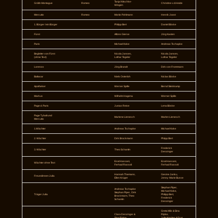
Tanja Nitschke-
Gräfin Montague
Romeo
Christine v.d.Heide
Wingen
Mercutio
Romeo
Moritz Pohlmann
Henrik Joost
1. Bürger / ein Bürger
Philipp Bert
Daniel Böske
Fürst
Alfons Gierse
Jörg Kasten
Paris
Michael Koke
Andreas Tschapke
Begleiter von Fürst
Nicola Jansen,
Nicola Jansen,
(ohne Text)
Lothar Tegeler
Lothar Tegeler
Lorenzo
Jörg Brandt
Dirk von Frommann
Baltasar
Niels Osterloh
Niclas Böske
Apotheker
Werner Spille
Bernd Steinkamp
Markus
Wilhelm Hagena
Werner Spille
Page d. Paris
Justus Reise
Lena Böske
Page Tybalt und
Marlene Lienesch
Marlen Lienesch
Mercutio
1.Wächter
Andreas Tschapke
Michael Koke
2. Wächter
Dirk Brockmann
Phiipp Bert
Frederick
3. Wächter
Theo Schantin
Denzinger
Ezat Hassani,
Ezat Hassani,
Wächter ohne Text
Ferhad Rassoli
Ferhad Rassoli
Hannah Themann,
Gesine Janku,
Freundinnen Julia
Ellen Krüger
Jenny-Marie Busse
Stephan Piper,
Andreas Tschapke
Michael Koke,
Stephan Piper, Dirk
Träger Julia
Philipp Bert,
Brockmann, Theo
Frederick
Schantin
Denzinger
Greta Milz & Sina
Clara Denzinger &
Ripke,
Sina Ripke,
Julia Kordes & Ezat