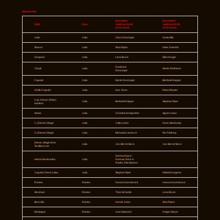
Mitwirkende
Ensemble I
Ensemble II
Rolle
Haus
spielt am 31.08,
spielt am 01.09,
02.09, 08.09.
03.09, 09.09.
Julia
Julia
Clara Denzinger
Greta Milz
Simson
Julia
Sina Ripke
Niels Osterloh
Gregorio
Julia
Lena Bruns
Ellen Krüger
Frederick
Tybalt
Julia
Moritz Pohlmann
Denzinger
Capulet
Julia
Martin Denzinger
Berthold Knipper
Gräfin Capulet
Julia
Ines Ross
Petra Pekeler
Cap. Diener (Peter)
Julia
Berthold Knipper
Stephan Piper
Komiker
Amme
Julia
Christine Krimpenfort
Agnes Hake
1. (Diener) Magd
Julia
Jutta Lüske
Doris Steinkamp
2. (Diener) Magd
Julia
Michaela Lienesch
Pia Thölking
Diener, Magd ohne
Julia
Jan-Bernd Sieve
Jan-Bernd Sieve
Text/Bursche
Gerhard Koch-
mehre Musikanten
Julia
Darkow, Erick A.
Radke, Rita Klinkert
Capulet, Onkel Julias
Julia
Stephan Piper
Wilhelm Hagena
Romeo
Romeo
Hanno Dasenbrock
Hanno Dasenbrock
Abraham
Romeo
Theo Schantin
Lena Bruns
Benvolio
Romeo
Henrik Joost
Sina Ripke
Montague
Romeo
Uwe Salewski
Holger Meyer