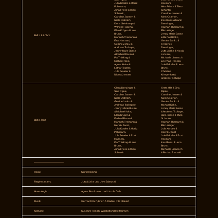
Julia Kordes & Moritz
Hassani,
Pohlmann,
Alina Friese & Theo
Alina Friese & Theo
Schantin,
Schantin,
Caroline Jansen &
Caroline Jansen &
Niels Osterloh,
Niels Osterloh,
Ines Ross & Martin
Doris Steinkamp &
Denzinger,
Wilhelm Hagena,
Hannah Themann &
Ellen Krüger & Lena
Ellen Krüger,
Bruns,
Jenny Marie Busse
Ball 1. & 2. Tanz
Hannah Themann &
& Michael Koke,
Ezat Hassani,
Gesine Janku &
Gesine Janku &
Frederick
Andreas Tschape,
Denzinger,
Jenny Marie Busse
Jutta Lüske & Nicola
& Ferhad Rassoli,
Jansen ,
Pia Thölking &
Michaela Lienesch
Michael Koke,
& Ferhad Rassoli,
Agnes Hake &
Jule Pekeler & Lena
Lothar Tegeler,
Bruns,
Jule Pekeler &
Christine
Nicola Jansen
Krimpenfort &
Andreas Tschape
Clara Denzinger &
Greta Milz & Sina
Sina Ripke,
Ripke,
Caroline Jansen &
Caroline Jansen &
Niels Osterloh,
Niels Osterloh,
Gesine Janku &
Gesine Janku &
Andreas Tschapke,
Michael Koke,
Jenny-Marie Busse
Jenny Marie Busse
& Michael Koke,
& Andreas Tschape,
Ellen Krüger &
Alina Friese & Theo
Ferhad Rassoli,
Schantin,
Ball 3. Tanz
Hannah Themann &
Hannah Themann &
Henrik Joost ,
Ellen Krüger,
Julia Kordes & Moritz
Julia Kordes &
Pohlmann,
Henrik Joost,
Jule Pekeler & Ezat
Jule Pekeler & Ezat
Hassani,
Hassani,
Pia Thölking & Lena
Ines Ross & Lena
Bruns,
Bruns,
Alina Friese & Theo
Michaela Lienesch
Schantin
& Ferhad Rassoli
————————————-
Regie
Sigrid Heising
Regieassstenz
Jutta Lüske und Uwe Salewski
Abendregie
Agnes Brockmann und Ursula Gels
Musik
Gerhard Koch, Erich A. Radke, Rita Klinkert
Kostüme
Susanne Fritsch-Wübbolt und Helferinnen