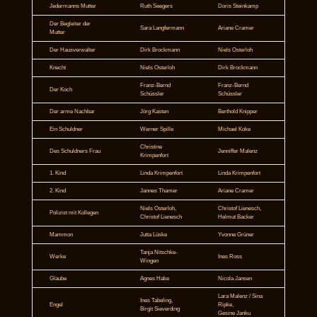
Jedermanns Mutter
Ruth Seegers
Doris Steinkamp
Der Begleiter der
Sara Langfermann
Ariane Cramer
Mutter
Der Hausverwalter
Dirk Brockmann
Niels Osterloh
Knecht
Niels Osterloh
Dirk Brockmann
Franz-Bernd
Franz-Bernd
Der Koch
Schüssler
Schüssler
Der arme Nachbar
Jörg Kasten
Berthold Knipper
Ein Schuldner
Werner Spille
Michael Koke
Christine
Des Schuldners Frau
Jenniffer Malenz
Krimpenfort
1. Kind
Linda Krimpenfort
Linda Krimpenfort
2. Kind
Jannes Thamer
Ariane Cramer
Niels Osterloh,
Christof Lienesch,
Polizist mit Kollegen
Christof Lienesch
Helmut Backer
Mammon
Jutta Lüske
Yvonne Grüner
Tanja Nitschke-
Werke
Ines Ross
Wingen
Glaube
Agnes Hake
Nicola Jansen
Lara Malenz / Sina
Ines Tabeling,
Engel
Ripke,
Birgit Sieverding
Gesine Janku