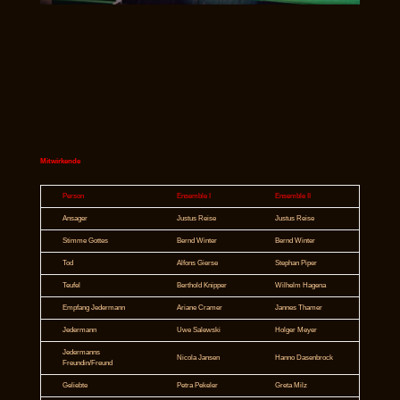
Mitwirkende
Person
Ensemble I
Ensemble II
Ansager
Justus Reise
Justus Reise
Stimme Gottes
Bernd Winter
Bernd Winter
Tod
Alfons Gierse
Stephan Piper
Teufel
Berthold Knipper
Wilhelm Hagena
Empfang Jedermann
Ariane Cramer
Jannes Thamer
Jedermann
Uwe Salewski
Holger Meyer
Jedermanns
Nicola Jansen
Hanno Dasenbrock
Freundin/Freund
Geliebte
Petra Pekeler
Greta Milz