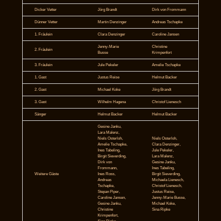
Dicker Vetter
Jörg Brandt
Dirk von Frommann
Dünner Vetter
Martin Denzinger
Andreas Tschapke
1. Fräulein
Clara Denzinger
Caroline Jansen
Jenny-Marie
Christine
2. Fräulein
Busse
Krimpenfort
3. Fräulein
Jule Pekeler
Amelie Tschapke
1. Gast
Justus Reise
Helmut Backer
2. Gast
Michael Koke
Jörg Brandt
3. Gast
Wilhelm Hagena
Christof Lienesch
Sänger
Helmut Backer
Helmut Backer
Gesine Janku,
Lara Malenz,
Niels Osterloh,
Niels Osterloh,
Amelie Tschapke,
Clara Denzinger,
Ines Tabeling,
Jule Pekeler,
Birgit Sieverding,
Lara Malenz,
Dirk von
Gesine Janku,
Frommann,
Ines Tabeling,
Weitere Gäste
Ines Ross,
Birgit Sieverding,
Andreas
Michaela Lienesch,
Tschapke,
Christof Lienesch,
Stepan Piper,
Justus Reise,
Caroline Jansen,
Jenny-Marie Busse,
Gesine Janku,
Michael Koke,
Christine
Sina Ripke
Krimpenfort,