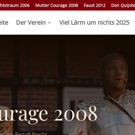
htstraum 2006
Mutter Courage 2008
Faust 2012
Don Quijot
eite
Der Verein
Viel Lärm um nichts 2025
urage 2008
eg von Bertolt Brecht