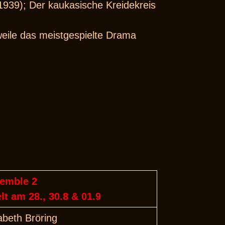
1939); Der kaukasische Kreidekreis
weile das meistgespielte Drama
emble 2
elt am 28., 30.8 & 01.9
abeth Bröring