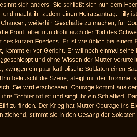
besinnt sich anders. Sie schließt sich nun dem Hee
hr und macht ihr zudem einen Heiratsantrag. Tilly is
Chancen, weiterhin Geschäfte zu machen, für Cour
 die Front, aber nun droht auch der Tod des Schw
er des kurzen Friedens. Er ist wie üblich bei eine
st, kommt er vor Gericht. Er will noch einmal seine
ggeschleppt und ohne Wissen der Mutter verurteilt.
e, zwingen ein paar katholische Soldaten einen Ba
attrin belauscht die Szene, steigt mit der Tromme
ach. Sie wird erschossen. Courage kommt aus der m
hre Tochter tot ist und singt ihr ein Schlaflied. Dan
Eilif zu finden. Der Krieg hat Mutter Courage ins E
n ziehend, stimmt sie in den Gesang der Soldaten 