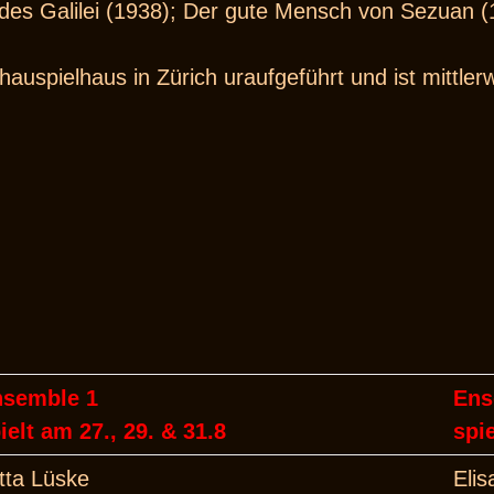
es Galilei (1938); Der gute Mensch von Sezuan (
spielhaus in Zürich uraufgeführt und ist mittler
nsemble 1
Ens
ielt am 27., 29. & 31.8
spi
tta Lüske
Elis