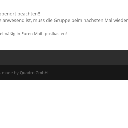
robenort beachten!!
lle anwesend ist, muss die Gruppe beim nächsten Mal wiede
lmäßig in Euren Mail- postkasten!
 - made by
Quadro GmbH