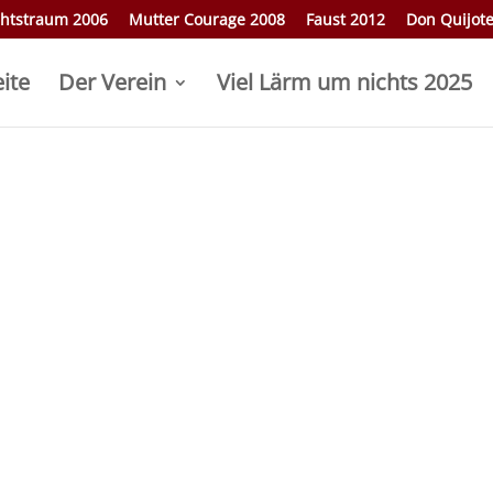
htstraum 2006
Mutter Courage 2008
Faust 2012
Don Quijot
eite
Der Verein
Viel Lärm um nichts 2025