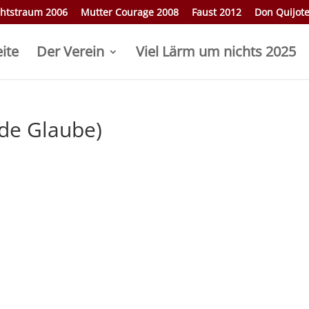
htstraum 2006
Mutter Courage 2008
Faust 2012
Don Quijot
eite
Der Verein
Viel Lärm um nichts 2025
nde Glaube)