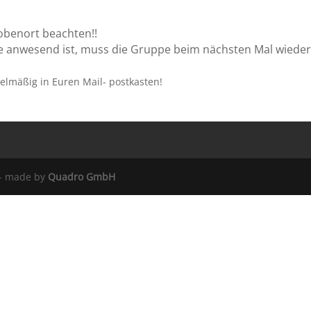
robenort beachten!!
lle anwesend ist, muss die Gruppe beim nächsten Mal wiede
lmäßig in Euren Mail- postkasten!
 - made by
Quadro GmbH