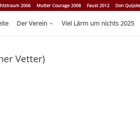
htstraum 2006
Mutter Courage 2008
Faust 2012
Don Quijot
eite
Der Verein
Viel Lärm um nichts 2025
ner Vetter)