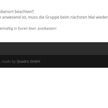
robenort beachten!!
lle anwesend ist, muss die Gruppe beim nächsten Mal wiede
lmäßig in Euren Mail- postkasten!
 - made by
Quadro GmbH