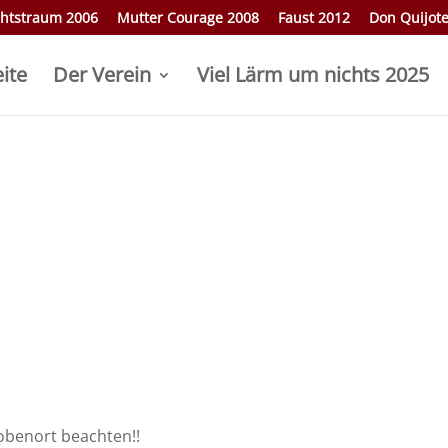
htstraum 2006
Mutter Courage 2008
Faust 2012
Don Quijot
eite
Der Verein
Viel Lärm um nichts 2025
robenort beachten!!