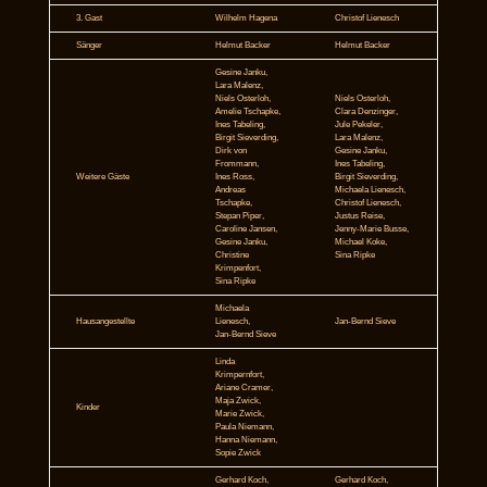
3. Gast
Wilhelm Hagena
Christof Lienesch
Sänger
Helmut Backer
Helmut Backer
Gesine Janku,
Lara Malenz,
Niels Osterloh,
Niels Osterloh,
Amelie Tschapke,
Clara Denzinger,
Ines Tabeling,
Jule Pekeler,
Birgit Sieverding,
Lara Malenz,
Dirk von
Gesine Janku,
Frommann,
Ines Tabeling,
Weitere Gäste
Ines Ross,
Birgit Sieverding,
Andreas
Michaela Lienesch,
Tschapke,
Christof Lienesch,
Stepan Piper,
Justus Reise,
Caroline Jansen,
Jenny-Marie Busse,
Gesine Janku,
Michael Koke,
Christine
Sina Ripke
Krimpenfort,
Sina Ripke
Michaela
Hausangestellte
Lienesch,
Jan-Bernd Sieve
Jan-Bernd Sieve
Linda
Krimpernfort,
Ariane Cramer,
Maja Zwick,
Kinder
Marie Zwick,
Paula Niemann,
Hanna Niemann,
Sopie Zwick
Gerhard Koch,
Gerhard Koch,