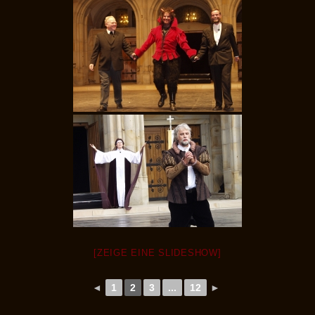
[ZEIGE EINE SLIDESHOW]
◄
1
2
3
...
12
►