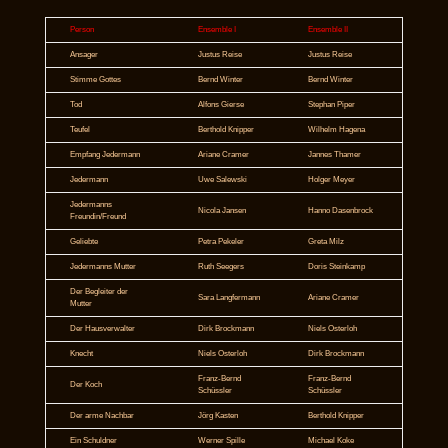
Person
Ensemble I
Ensemble II
Ansager
Justus Reise
Justus Reise
Stimme Gottes
Bernd Winter
Bernd Winter
Tod
Alfons Gierse
Stephan Piper
Teufel
Berthold Knipper
Wilhelm Hagena
Empfang Jedermann
Ariane Cramer
Jannes Thamer
Jedermann
Uwe Salewski
Holger Meyer
Jedermanns
Nicola Jansen
Hanno Dasenbrock
Freundin/Freund
Geliebte
Petra Pekeler
Greta Milz
Jedermanns Mutter
Ruth Seegers
Doris Steinkamp
Der Begleiter der
Sara Langfermann
Ariane Cramer
Mutter
Der Hausverwalter
Dirk Brockmann
Niels Osterloh
Knecht
Niels Osterloh
Dirk Brockmann
Franz-Bernd
Franz-Bernd
Der Koch
Schüssler
Schüssler
Der arme Nachbar
Jörg Kasten
Berthold Knipper
Ein Schuldner
Werner Spille
Michael Koke