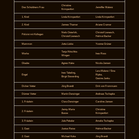
Christine
Des Schuldners Frau
Jenniffer Malenz
Krimpenfort
1. Kind
Linda Krimpenfort
Linda Krimpenfort
2. Kind
Jannes Thamer
Ariane Cramer
Niels Osterloh,
Christof Lienesch,
Polizist mit Kollegen
Christof Lienesch
Helmut Backer
Mammon
Jutta Lüske
Yvonne Grüner
Tanja Nitschke-
Werke
Ines Ross
Wingen
Glaube
Agnes Hake
Nicola Jansen
Lara Malenz / Sina
Ines Tabeling,
Engel
Ripke,
Birgit Sieverding
Gesine Janku
Dicker Vetter
Jörg Brandt
Dirk von Frommann
Dünner Vetter
Martin Denzinger
Andreas Tschapke
1. Fräulein
Clara Denzinger
Caroline Jansen
Jenny-Marie
Christine
2. Fräulein
Busse
Krimpenfort
3. Fräulein
Jule Pekeler
Amelie Tschapke
1. Gast
Justus Reise
Helmut Backer
2. Gast
Michael Koke
Jörg Brandt