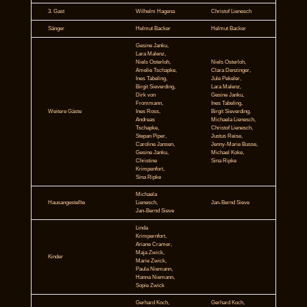
3. Gast
Wilhelm Hagena
Christof Lienesch
Sänger
Helmut Backer
Helmut Backer
Gesine Janku,
Lara Malenz,
Niels Osterloh,
Niels Osterloh,
Amelie Tschapke,
Clara Denzinger,
Ines Tabeling,
Jule Pekeler,
Birgit Sieverding,
Lara Malenz,
Dirk von
Gesine Janku,
Frommann,
Ines Tabeling,
Weitere Gäste
Ines Ross,
Birgit Sieverding,
Andreas
Michaela Lienesch,
Tschapke,
Christof Lienesch,
Stepan Piper,
Justus Reise,
Caroline Jansen,
Jenny-Marie Busse,
Gesine Janku,
Michael Koke,
Christine
Sina Ripke
Krimpenfort,
Sina Ripke
Michaela
Hausangestellte
Lienesch,
Jan-Bernd Sieve
Jan-Bernd Sieve
Linda
Krimpernfort,
Ariane Cramer,
Maja Zwick,
Kinder
Marie Zwick,
Paula Niemann,
Hanna Niemann,
Sopie Zwick
Gerhard Koch,
Gerhard Koch,