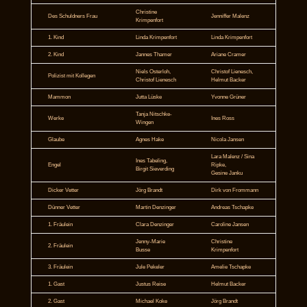
Christine
Des Schuldners Frau
Jenniffer Malenz
Krimpenfort
1. Kind
Linda Krimpenfort
Linda Krimpenfort
2. Kind
Jannes Thamer
Ariane Cramer
Niels Osterloh,
Christof Lienesch,
Polizist mit Kollegen
Christof Lienesch
Helmut Backer
Mammon
Jutta Lüske
Yvonne Grüner
Tanja Nitschke-
Werke
Ines Ross
Wingen
Glaube
Agnes Hake
Nicola Jansen
Lara Malenz / Sina
Ines Tabeling,
Engel
Ripke,
Birgit Sieverding
Gesine Janku
Dicker Vetter
Jörg Brandt
Dirk von Frommann
Dünner Vetter
Martin Denzinger
Andreas Tschapke
1. Fräulein
Clara Denzinger
Caroline Jansen
Jenny-Marie
Christine
2. Fräulein
Busse
Krimpenfort
3. Fräulein
Jule Pekeler
Amelie Tschapke
1. Gast
Justus Reise
Helmut Backer
2. Gast
Michael Koke
Jörg Brandt