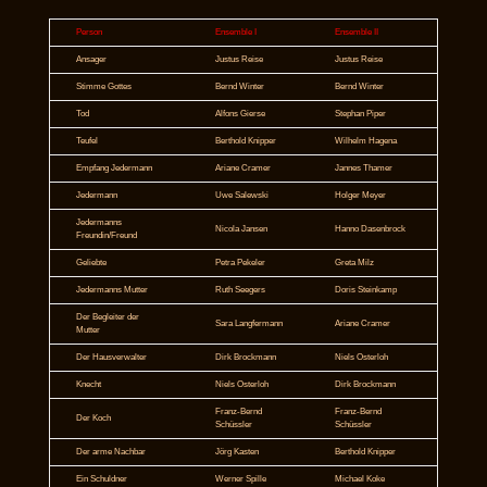
Person
Ensemble I
Ensemble II
Ansager
Justus Reise
Justus Reise
Stimme Gottes
Bernd Winter
Bernd Winter
Tod
Alfons Gierse
Stephan Piper
Teufel
Berthold Knipper
Wilhelm Hagena
Empfang Jedermann
Ariane Cramer
Jannes Thamer
Jedermann
Uwe Salewski
Holger Meyer
Jedermanns
Nicola Jansen
Hanno Dasenbrock
Freundin/Freund
Geliebte
Petra Pekeler
Greta Milz
Jedermanns Mutter
Ruth Seegers
Doris Steinkamp
Der Begleiter der
Sara Langfermann
Ariane Cramer
Mutter
Der Hausverwalter
Dirk Brockmann
Niels Osterloh
Knecht
Niels Osterloh
Dirk Brockmann
Franz-Bernd
Franz-Bernd
Der Koch
Schüssler
Schüssler
Der arme Nachbar
Jörg Kasten
Berthold Knipper
Ein Schuldner
Werner Spille
Michael Koke