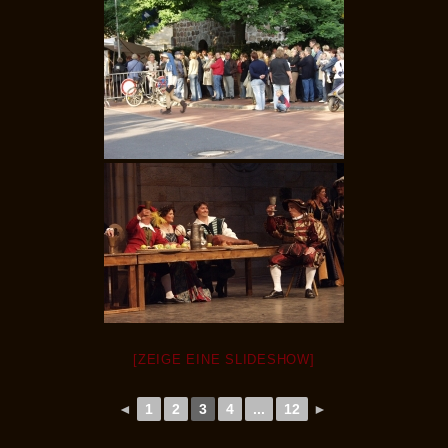
[ZEIGE EINE SLIDESHOW]
◄
1
2
3
4
...
12
►