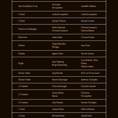
Christine
Des Schuldners Frau
Jenniffer Malenz
Krimpenfort
1. Kind
Linda Krimpenfort
Linda Krimpenfort
2. Kind
Jannes Thamer
Ariane Cramer
Niels Osterloh,
Christof Lienesch,
Polizist mit Kollegen
Christof Lienesch
Helmut Backer
Mammon
Jutta Lüske
Yvonne Grüner
Tanja Nitschke-
Werke
Ines Ross
Wingen
Glaube
Agnes Hake
Nicola Jansen
Lara Malenz / Sina
Ines Tabeling,
Engel
Ripke,
Birgit Sieverding
Gesine Janku
Dicker Vetter
Jörg Brandt
Dirk von Frommann
Dünner Vetter
Martin Denzinger
Andreas Tschapke
1. Fräulein
Clara Denzinger
Caroline Jansen
Jenny-Marie
Christine
2. Fräulein
Busse
Krimpenfort
3. Fräulein
Jule Pekeler
Amelie Tschapke
1. Gast
Justus Reise
Helmut Backer
2. Gast
Michael Koke
Jörg Brandt