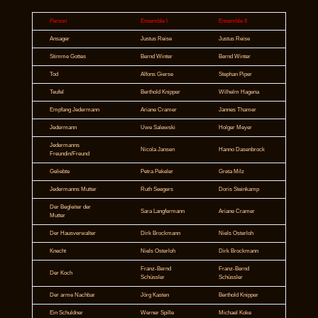
Person
Ensemble I
Ensemble II
Ansager
Justus Reise
Justus Reise
Stimme Gottes
Bernd Winter
Bernd Winter
Tod
Alfons Gierse
Stephan Piper
Teufel
Berthold Knipper
Wilhelm Hagena
Empfang Jedermann
Ariane Cramer
Jannes Thamer
Jedermann
Uwe Salewski
Holger Meyer
Jedermanns
Nicola Jansen
Hanno Dasenbrock
Freundin/Freund
Geliebte
Petra Pekeler
Greta Milz
Jedermanns Mutter
Ruth Seegers
Doris Steinkamp
Der Begleiter der
Sara Langfermann
Ariane Cramer
Mutter
Der Hausverwalter
Dirk Brockmann
Niels Osterloh
Knecht
Niels Osterloh
Dirk Brockmann
Franz-Bernd
Franz-Bernd
Der Koch
Schüssler
Schüssler
Der arme Nachbar
Jörg Kasten
Berthold Knipper
Ein Schuldner
Werner Spille
Michael Koke