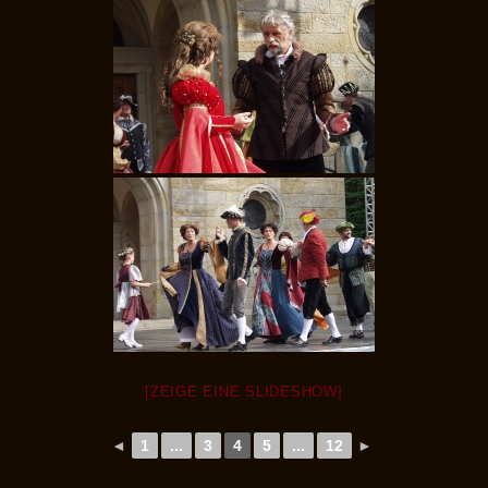
[ZEIGE EINE SLIDESHOW]
◄
1
...
3
4
5
...
12
►