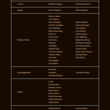
3. Gast
Wilhelm Hagena
Christof Lienesch
Sänger
Helmut Backer
Helmut Backer
Gesine Janku,
Lara Malenz,
Niels Osterloh,
Niels Osterloh,
Amelie Tschapke,
Clara Denzinger,
Ines Tabeling,
Jule Pekeler,
Birgit Sieverding,
Lara Malenz,
Dirk von
Gesine Janku,
Frommann,
Ines Tabeling,
Weitere Gäste
Ines Ross,
Birgit Sieverding,
Andreas
Michaela Lienesch,
Tschapke,
Christof Lienesch,
Stepan Piper,
Justus Reise,
Caroline Jansen,
Jenny-Marie Busse,
Gesine Janku,
Michael Koke,
Christine
Sina Ripke
Krimpenfort,
Sina Ripke
Michaela
Hausangestellte
Lienesch,
Jan-Bernd Sieve
Jan-Bernd Sieve
Linda
Krimpernfort,
Ariane Cramer,
Maja Zwick,
Kinder
Marie Zwick,
Paula Niemann,
Hanna Niemann,
Sopie Zwick
Gerhard Koch,
Gerhard Koch,