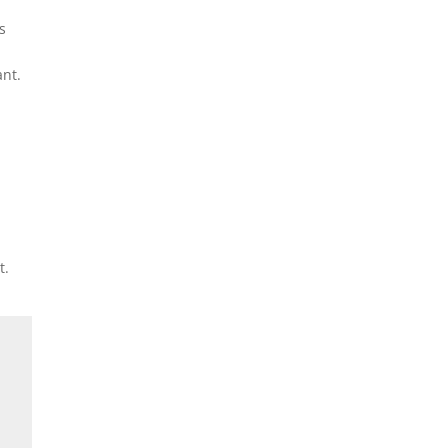
s
nt.
t.