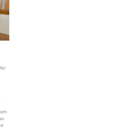
für
r
llem
as
nd