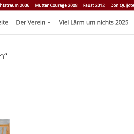
htstraum 2006
Mutter Courage 2008
Faust 2012
Don Quijot
eite
Der Verein
Viel Lärm um nichts 2025
n“